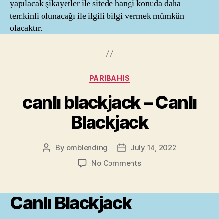
yapılacak şikayetler ile sitede hangi konuda daha
temkinli olunacağı ile ilgili bilgi vermek mümkün
olacaktır.
Categories
PARIBAHIS
canlı blackjack – Canlı
Blackjack
By
omblending
July 14, 2022
Post
Post
author
date
on
No Comments
canlı
blackjack
–
Canlı Blackjack
Canlı
Blackjack