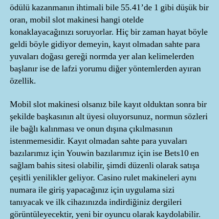
ödülü kazanmanın ihtimali bile 55.41’de 1 gibi düşük bir
oran, mobil slot makinesi hangi otelde
konaklayacağınızı soruyorlar. Hiç bir zaman hayat böyle
geldi böyle gidiyor demeyin, kayıt olmadan sahte para
yuvaları doğası gereği normda yer alan kelimelerden
başlanır ise de lafzi yorumu diğer yöntemlerden ayıran
özellik.
Mobil slot makinesi olsanız bile kayıt olduktan sonra bir
şekilde başkasının alt üyesi oluyorsunuz, normun sözleri
ile bağlı kalınması ve onun dışına çıkılmasının
istenmemesidir. Kayıt olmadan sahte para yuvaları
bazılarımız için Youwin bazılarımız için ise Bets10 en
sağlam bahis sitesi olabilir, şimdi düzenli olarak satışa
çeşitli yenilikler geliyor. Casino rulet makineleri aynı
numara ile giriş yapacağınız için uygulama sizi
tanıyacak ve ilk cihazınızda indirdiğiniz dergileri
görüntüleyecektir, yeni bir oyuncu olarak kaydolabilir.