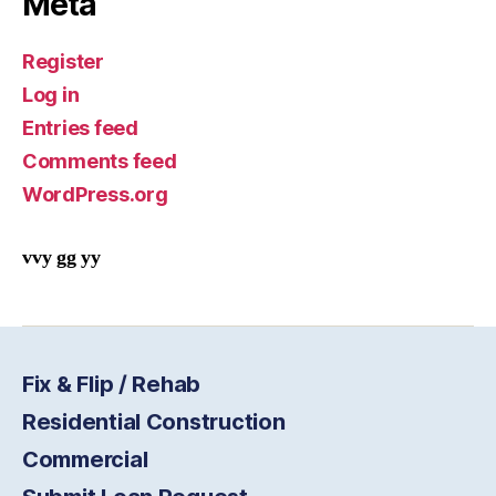
Meta
Register
Log in
Entries feed
Comments feed
WordPress.org
vvy gg yy
Fix & Flip / Rehab
Residential Construction
Commercial