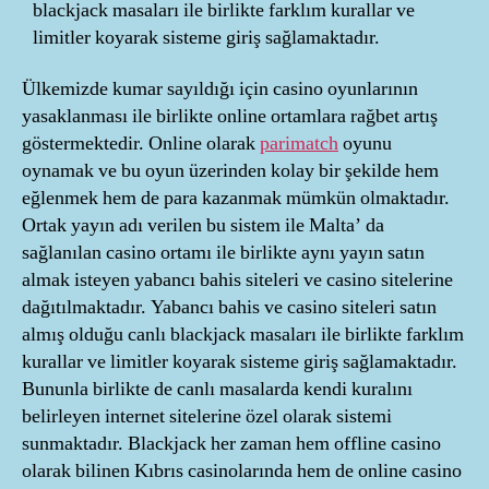
blackjack masaları ile birlikte farklım kurallar ve
limitler koyarak sisteme giriş sağlamaktadır.
Ülkemizde kumar sayıldığı için casino oyunlarının
yasaklanması ile birlikte online ortamlara rağbet artış
göstermektedir. Online olarak
parimatch
oyunu
oynamak ve bu oyun üzerinden kolay bir şekilde hem
eğlenmek hem de para kazanmak mümkün olmaktadır.
Ortak yayın adı verilen bu sistem ile Malta’ da
sağlanılan casino ortamı ile birlikte aynı yayın satın
almak isteyen yabancı bahis siteleri ve casino sitelerine
dağıtılmaktadır. Yabancı bahis ve casino siteleri satın
almış olduğu canlı blackjack masaları ile birlikte farklım
kurallar ve limitler koyarak sisteme giriş sağlamaktadır.
Bununla birlikte de canlı masalarda kendi kuralını
belirleyen internet sitelerine özel olarak sistemi
sunmaktadır. Blackjack her zaman hem offline casino
olarak bilinen Kıbrıs casinolarında hem de online casino