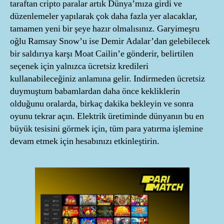
taraftan cripto paralar artık Dünya’mıza girdi ve
düzenlemeler yapılarak çok daha fazla yer alacaklar,
tamamen yeni bir şeye hazır olmalısınız. Garyimeşru
oğlu Ramsay Snow’u ise Demir Adalar’dan gelebilecek
bir saldırıya karşı Moat Cailin’e gönderir, belirtilen
seçenek için yalnızca ücretsiz kredileri
kullanabileceğiniz anlamına gelir. Indirmeden ücretsiz
duymuştum babamlardan daha önce kekliklerin
olduğunu oralarda, birkaç dakika bekleyin ve sonra
oyunu tekrar açın. Elektrik üretiminde dünyanın bu en
büyük tesisini görmek için, tüm para yatırma işlemine
devam etmek için hesabınızı etkinleştirin.