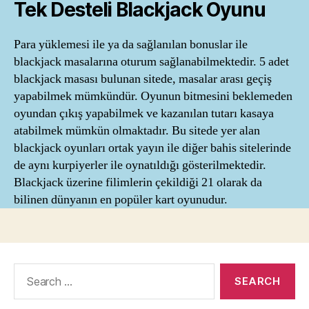
Tek Desteli Blackjack Oyunu
Para yüklemesi ile ya da sağlanılan bonuslar ile
blackjack masalarına oturum sağlanabilmektedir. 5 adet
blackjack masası bulunan sitede, masalar arası geçiş
yapabilmek mümkündür. Oyunun bitmesini beklemeden
oyundan çıkış yapabilmek ve kazanılan tutarı kasaya
atabilmek mümkün olmaktadır. Bu sitede yer alan
blackjack oyunları ortak yayın ile diğer bahis sitelerinde
de aynı kurpiyerler ile oynatıldığı gösterilmektedir.
Blackjack üzerine filimlerin çekildiği 21 olarak da
bilinen dünyanın en popüler kart oyunudur.
Search
for: