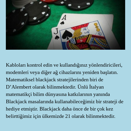
Kabloları kontrol edin ve kullandığınız yönlendiricileri,
modemleri veya diğer ağ cihazlarını yeniden başlatın.
Matematiksel blackjack stratejilerinden biri de
D’Alembert olarak bilinmektedir. Ünlü İtalyan
matematikçi bilim dünyasına katkılarının yanında
Blackjack masalarında kullanabileceğimiz bir strateji de
hediye etmiştir. Blackjack daha önce de bir çok kez
belirttiğimiz için ülkemizde 21 olarak bilinmektedir.