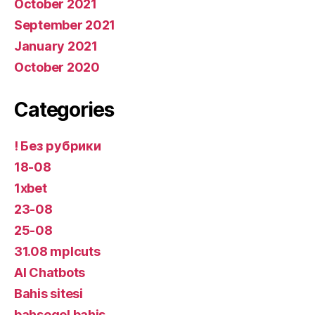
October 2021
September 2021
January 2021
October 2020
Categories
! Без рубрики
18-08
1xbet
23-08
25-08
31.08 mplcuts
AI Chatbots
Bahis sitesi
bahsegel bahis