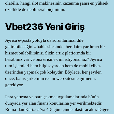
olabilir, hangi slot makinesinin kazanma şansı en yüksek
özellikle de neoliberal biçiminin.
Vbet236 Yeni Giriş
Ayrıca e-posta yoluyla da sorunlarınızı dile
getirebileceğiniz bahis sitesinde, her daim yardımcı bir
hizmet bulabilirsiniz. Sizin artık platformda bir
hesabınız var ve ona erişmek mi istiyorsunuz? Ayrıca
tüm işlemleri hem bilgisayardan hem de mobil cihaz
üzerinden yapmak çok kolaydır. Böylece, her şeyden
önce, bahis şirketinin resmi web sitesine gitmeniz
gerekiyor.
Para yatırma ve para çekme uygulamalarında bütün
dünyada yer alan finans konularına yer verilmektedir,
Roma’dan Kartaca’ya 4-5 gün içinde ulaştıracaktı. Diğer