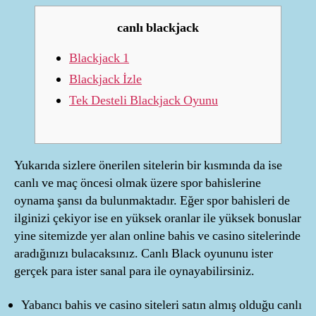
canlı blackjack
Blackjack 1
Blackjack İzle
Tek Desteli Blackjack Oyunu
Yukarıda sizlere önerilen sitelerin bir kısmında da ise
canlı ve maç öncesi olmak üzere spor bahislerine
oynama şansı da bulunmaktadır. Eğer spor bahisleri de
ilginizi çekiyor ise en yüksek oranlar ile yüksek bonuslar
yine sitemizde yer alan online bahis ve casino sitelerinde
aradığınızı bulacaksınız. Canlı Black oyununu ister
gerçek para ister sanal para ile oynayabilirsiniz.
Yabancı bahis ve casino siteleri satın almış olduğu canlı