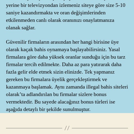
yerine bir televizyondan izlemeniz siteye göre size 5-10
saniye kazandırmakta ve oran değişimlerinden
etkilenmeden canlı olarak oranınızı onaylatmanıza
olanak sağlar.
Güvenilir firmaların arasından her hangi birisine üye
olarak kaçak bahis oynamaya başlayabilirsiniz. Yasal
firmalara göre daha yüksek oranlar sunduğu için bu tarz
firmalar tercih edilmekte. Daha az para yatırarak daha
fazla gelir elde etmek sizin elinizde. Tek yapmanız
gereken bu firmalara üyelik gerçekleştirmek ve
kazanmaya başlamak. Aynı zamanda illegal bahis siteleri
olarak’ta adlandırılan bu firmalar sizlere bonus
vermektedir. Bu sayede alacağınız bonus türleri ise
aşağıda detaylı bir şekilde sunulmuştur.