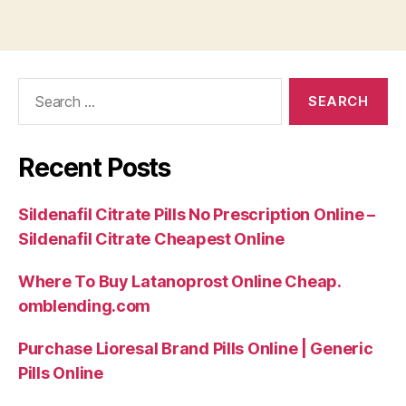
Search
for:
Recent Posts
Sildenafil Citrate Pills No Prescription Online –
Sildenafil Citrate Cheapest Online
Where To Buy Latanoprost Online Cheap.
omblending.com
Purchase Lioresal Brand Pills Online | Generic
Pills Online