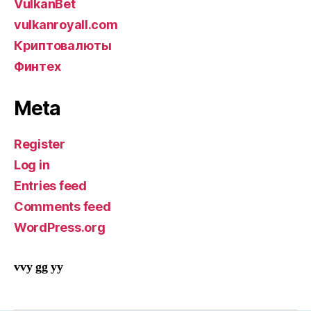
VulkanBet
vulkanroyall.com
Криптовалюты
Финтех
Meta
Register
Log in
Entries feed
Comments feed
WordPress.org
vvy gg yy