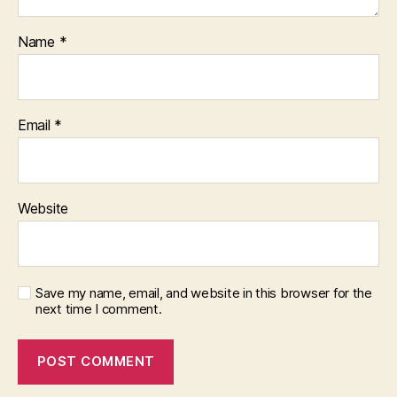
Name
*
Email
*
Website
Save my name, email, and website in this browser for the
next time I comment.