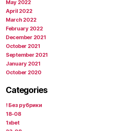
May 2022
April 2022
March 2022
February 2022
December 2021
October 2021
September 2021
January 2021
October 2020
Categories
! Без рубрики
18-08
1xbet