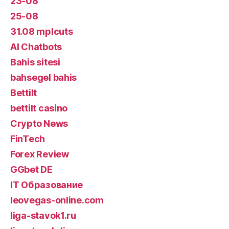
23-08
25-08
31.08 mplcuts
AI Chatbots
Bahis sitesi
bahsegel bahis
Bettilt
bettilt casino
Crypto News
FinTech
Forex Review
GGbet DE
IT Образование
leovegas-online.com
liga-stavok1.ru