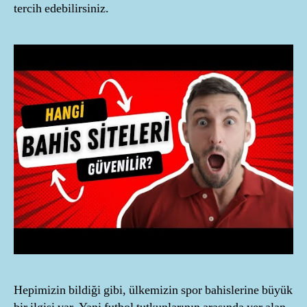
tercih edebilirsiniz.
Hepimizin bildiği gibi, ülkemizin spor bahislerine büyük